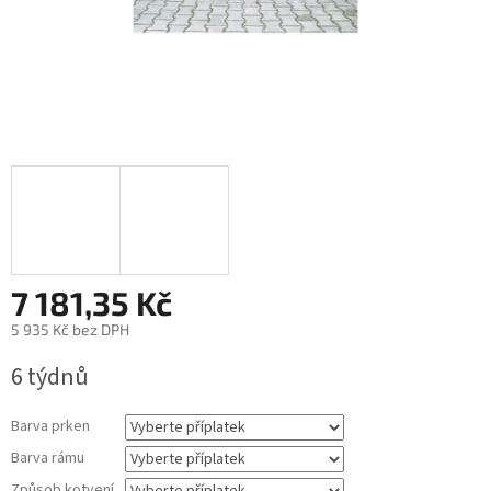
7 181,35 Kč
5 935 Kč
bez DPH
Měrná
6 týdnů
cena:
Barva prken
Barva rámu
Způsob kotvení