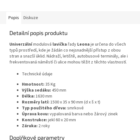
Popis
Diskuze
Detailní popis produktu
Univerzální
modulová
lavička
řady
Leona
je určena do všech
typů prostředí, kde je žádán co nejsnadnější přístup z obou
stran a snazší úklid. Nádraží, letiště, autobusové terminály, ale i
frekventovaná náměstí či ulice mohou těžit z těchto vlastností.
Technické údaje
Hmotnost:
35 Kg
Výška sedáku:
450 mm
Délka:
1630 mm
Rozměry latí:
1500 x 35 x 90 mm (d x š x t)
Typ použitého dřeva:
smrkové
Úprava kovu:
vypalovaná barva nebo žárový zinek
Konstrukce:
jekl 60 x 20 mm
Záruka:
2 roky
Doplňkové parametry