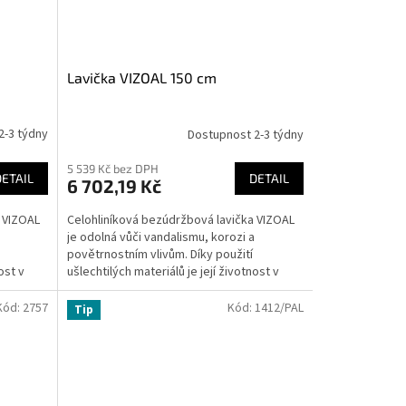
Lavička VIZOAL 150 cm
2-3 týdny
Dostupnost 2-3 týdny
5 539 Kč bez DPH
DETAIL
DETAIL
6 702,19 Kč
a VIZOAL
Celohliníková bezúdržbová lavička VIZOAL
je odolná vůči vandalismu, korozi a
povětrnostním vlivům. Díky použití
ost v
ušlechtilých materiálů je její životnost v
exteriéru prakticky...
Kód:
2757
Kód:
1412/PAL
Tip