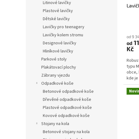
ů
Litinové lavičky
Lavič
k
Plastové lavičky
t
Dětské lavičky
ů
Lavičky pro teenagery
Lavičky kolem stromu
od 9 3
11
Designové lavičky
od
Kč
Hliníkové lavičky
Parkové stoly
Robust
typu M
Plakátovací plochy
obce, 
Zábrany vjezdu
kde je
Odpadkové koše
dlouho
Betonové odpadkové koše
Novi
Dřevěné odpadkové koše
Plastové odpadkové koše
Kovové odpadkové koše
Stojany na kola
Betonové stojany na kola