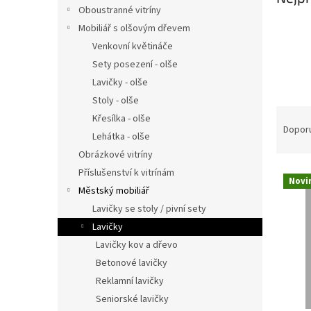
Oboustranné vitríny
n
í
Mobiliář s olšovým dřevem
p
Venkovní květináče
a
Sety posezení - olše
n
Lavičky - olše
e
Stoly - olše
l
Ř
Křesílka - olše
a
Dopor
Lehátka - olše
z
Obrázkové vitríny
e
V
n
Příslušenství k vitrínám
Novi
ý
í
Městský mobiliář
p
p
Lavičky se stoly / pivní sety
i
r
Lavičky
s
o
Lavičky kov a dřevo
p
d
Betonové lavičky
r
u
o
k
Reklamní lavičky
d
t
Seniorské lavičky
u