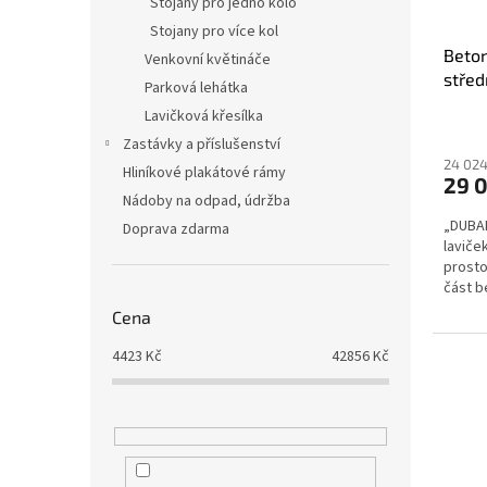
Stojany pro jedno kolo
Stojany pro více kol
Beton
Venkovní květináče
střed
Parková lehátka
část
Lavičková křesílka
Zastávky a příslušenství
24 024
Hliníkové plakátové rámy
29 
Nádoby na odpad, údržba
„DUBA
Doprava zdarma
laviče
prostor
část b
design
Cena
4423
Kč
42856
Kč