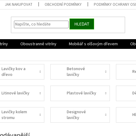
JAK NAKUPOVAT
OBCHODNÍ PODMÍNKY
PODMÍNKY OCHRANY OS
HLEDAT
tríny
Oboustranné vitríny
Mobiliář s olšovým dřevem
Obr
Lavičky kov a
Betonové
R
dřevo
lavičky
Litinové lavičky
Plastové lavičky
D
Lavičky kolem
Designové
Hl
stromu
lavičky
odávanější