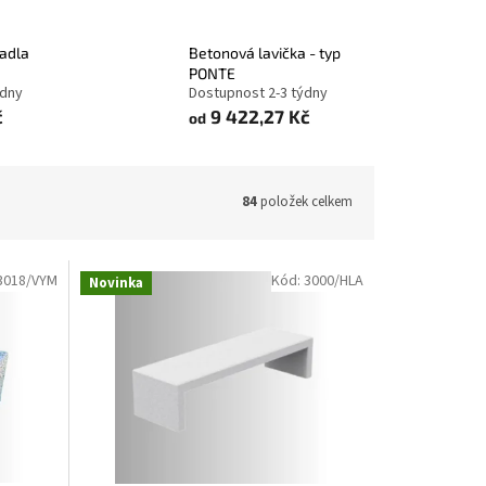
radla
Betonová lavička - typ
PONTE
ýdny
Dostupnost 2-3 týdny
č
9 422,27 Kč
od
84
položek celkem
3018/VYM
Kód:
3000/HLA
Novinka