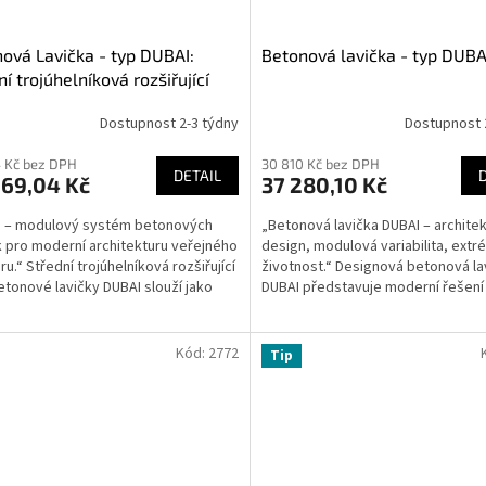
ová Lavička - typ DUBAI:
Betonová lavička - typ DUBA
ní trojúhelníková rozšiřující
Dostupnost 2-3 týdny
Dostupnost 
 Kč bez DPH
30 810 Kč bez DPH
DETAIL
069,04 Kč
37 280,10 Kč
I – modulový systém betonových
„Betonová lavička DUBAI – archite
k pro moderní architekturu veřejného
design, modulová variabilita, extr
u.“ Střední trojúhelníková rozšiřující
životnost.“ Designová betonová la
etonové lavičky DUBAI slouží jako
DUBAI představuje moderní řešení
ový...
města, obce, školy,...
Kód:
2772
Tip