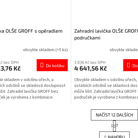
čka OLŠE GROFF s opěradlem
Zahradní lavička OLŠE GROF
područkami
obvykle skladem
(>5 ks)
obvykle sklad
Kč bez DPH
3 836 Kč bez DPH
Do košíku
Do
3,76 Kč
4 641,56 Kč
e skladem v odstínu ořech, u
Obvykle skladem v odstínu ořech,
ích odstínů se skladová dostupnost
ostatních odstínů se skladová do
išit. Zahradní lavička GROFF bez
může lišit. Zahradní lavička GROFF
ek je vyrobena z kombinace
područek je vyrobena z kombinac
o dřeva a hliníku a...
olšového dřeva a hliníku a...
NAČÍST 12 DALŠÍCH
S
1
7
O
t
r
v
NAHORU