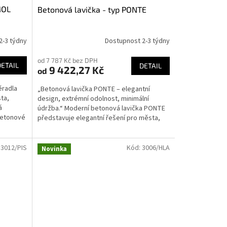
MOL
Betonová lavička - typ PONTE
2-3 týdny
Dostupnost 2-3 týdny
od 7 787 Kč bez DPH
DETAIL
DETAIL
9 422,27 Kč
od
ěradla
„Betonová lavička PONTE – elegantní
ta,
design, extrémní odolnost, minimální
á
údržba.“ Moderní betonová lavička PONTE
betonové
představuje elegantní řešení pro města,
obce, školy, parky a...
:
3012/PIS
Kód:
3006/HLA
Novinka