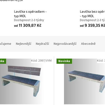
Lavička s opěradlem -
Lavička bez opě
typ MOL
- typ MOL
Dostupnost 2-3 týdny
Dostupnost 2-3 t
11 309,87 Kč
9 359,35 K
od
od
učujeme
Nejlevnější
Nejdražší
Nejprodávanější
Abecedně
Kód:
2997/VYM
Kód:
nka
Novinka