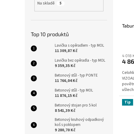
Na skladě
5
Tabu
Top 10 produktů
Lavička s opěradlem - typ MOL
11 309,87 Kč
4 018 
Lavička bez opěradla - typ MOL
4 86
9 359,35 Kč
Celohl
Betonový stůl - typ PONTE
VIZOAL
11 766,04 Kč
povětr
ušlecht
Betonový stůl - typ MOL
exterié
11 876,15 Kč
Tip
Betonový stojan pro 5 kol
8 541,39 Kč
Betonový kruhový odpadkový
koš s poklopem
9 280,70 Kč