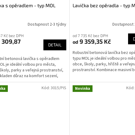
ka s opěradlem - typ MOL
Lavička bez opěradla - typ 
Dostupnost 2-3 týdny
Dostupnost 
47 Kč bez DPH
od 7 735 Kč bez DPH
 309,87
9 359,35 Kč
od
DETAIL
Robustní betonová lavička bez op
typu MOL je ideální volbou pro měs
ní betonová lavička s opěradlem
obce, školy, parky, hřiště a veřejn
OL je ideální volbou pro města,
prostranství. Kombinace masivní 
školy, parky a veřejná prostranství,
konstrukce a...
 kladen důraz na komfort sezení,
u životnost a...
Kód:
3015/PIS
Kód
nka
Novinka