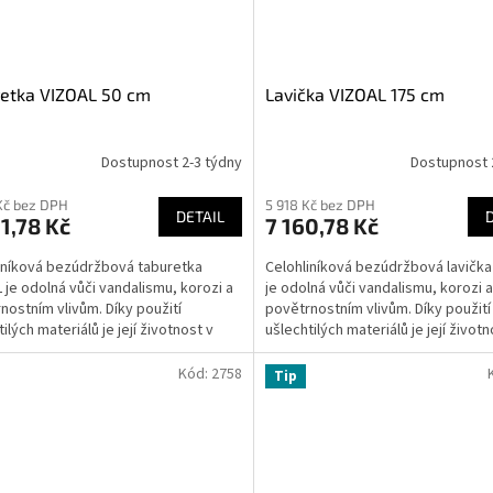
retka VIZOAL 50 cm
Lavička VIZOAL 175 cm
Dostupnost 2-3 týdny
Dostupnost 
Kč bez DPH
5 918 Kč bez DPH
DETAIL
1,78 Kč
7 160,78 Kč
iníková bezúdržbová taburetka
Celohliníková bezúdržbová lavičk
 je odolná vůči vandalismu, korozi a
je odolná vůči vandalismu, korozi a
nostním vlivům. Díky použití
povětrnostním vlivům. Díky použití
ilých materiálů je její životnost v
ušlechtilých materiálů je její životn
ru prakticky...
exteriéru prakticky...
Kód:
2758
Tip