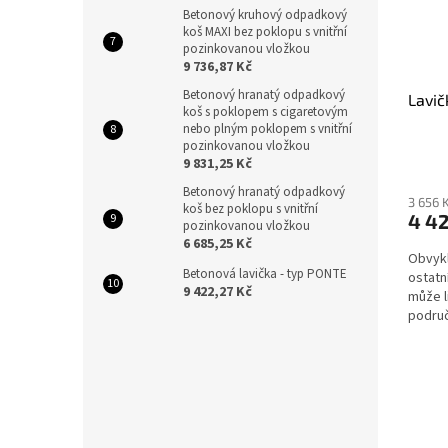
Betonový kruhový odpadkový
koš MAXI bez poklopu s vnitřní
pozinkovanou vložkou
9 736,87 Kč
Betonový hranatý odpadkový
Lavi
koš s poklopem s cigaretovým
nebo plným poklopem s vnitřní
pozinkovanou vložkou
9 831,25 Kč
Betonový hranatý odpadkový
3 656 
koš bez poklopu s vnitřní
4 42
pozinkovanou vložkou
6 685,25 Kč
Obvykl
Betonová lavička - typ PONTE
ostatn
9 422,27 Kč
může l
područ
olšovéh