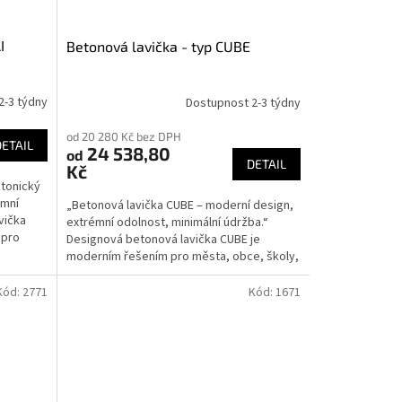
I
Betonová lavička - typ CUBE
2-3 týdny
Dostupnost 2-3 týdny
od 20 280 Kč bez DPH
DETAIL
24 538,80
od
DETAIL
Kč
ktonický
émní
„Betonová lavička CUBE – moderní design,
vička
extrémní odolnost, minimální údržba.“
 pro
Designová betonová lavička CUBE je
moderním řešením pro města, obce, školy,
parky a veřejná...
Kód:
2771
Kód:
1671