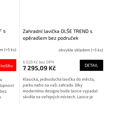
F s
Zahradní lavička OLŠE TREND s
opěradlem bez područek
em
(>5 ks)
obvykle skladem
(>5 ks)
6 029 Kč bez DPH
DETAIL
 košíku
7 295,09 Kč
Klasická, jednoduchá lavička do města,
 u
parku nebo na vaši zahradu. Díky
stupnost
modernímu designu bude lavice vypadat
 bez
skvěle na veřejných místech. Lavice je
e
vyrobena z ocelového...