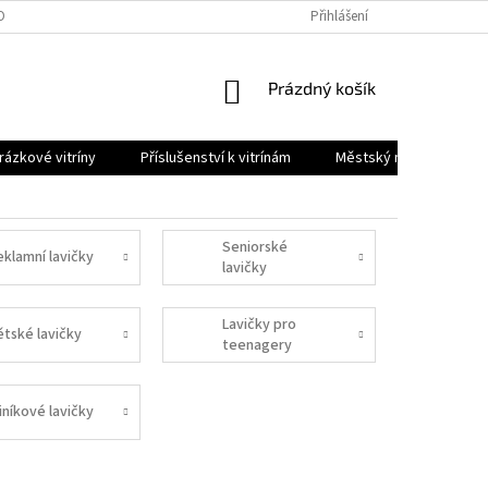
OBNÍCH ÚDAJŮ
Přihlášení
NÁKUPNÍ
Prázdný košík
KOŠÍK
ázkové vitríny
Příslušenství k vitrínám
Městský mobiliář
Seniorské
eklamní lavičky
lavičky
Lavičky pro
ětské lavičky
teenagery
iníkové lavičky