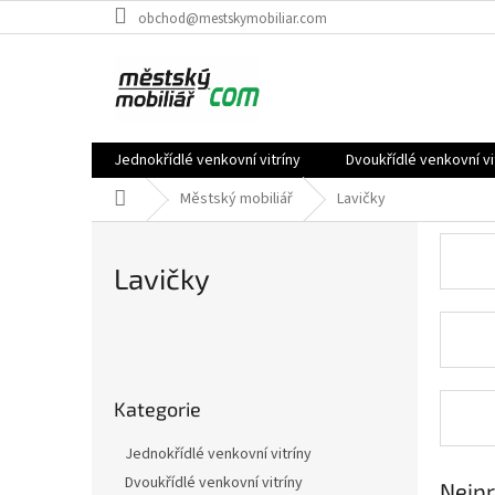
Přejít
obchod@mestskymobiliar.com
na
obsah
Jednokřídlé venkovní vitríny
Dvoukřídlé venkovní vi
Domů
Městský mobiliář
Lavičky
Lavičky
P
o
Přeskočit
s
Kategorie
kategorie
t
r
Jednokřídlé venkovní vitríny
a
Dvoukřídlé venkovní vitríny
Nejpr
n