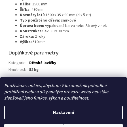
Délka:
1500 mm
Šířka:
490 mm
Rozměry latí:
1500 x 35 x 90 mm (d x š x t)
Typ použitého dřeva:
smrkové
Úprava kovu:
vypalovaná barva nebo žárový zinek
Konstrukce:
jekl 30 x 30 mm
Záruka:
2 roky
Výška:
510 mm
Doplňkové parametry
Kategorie
:
Dětské lavičky
Hmotnost
:
52 kg
Používáme cookies, abychom Vám umožnili pohodlné
Z
prohlížení webu a díky analýze provozu webu neustále
á
zlepšovali jeho funkce, výkon a použitelnost.
p
a
t
Nastavení
Vytvořil Shoptet
í