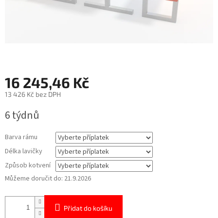
16 245,46 Kč
13 426 Kč
bez DPH
Měrná
6 týdnů
cena:
Barva rámu
Délka lavičky
Způsob kotvení
Můžeme doručit do:
21.9.2026
Přidat do košíku