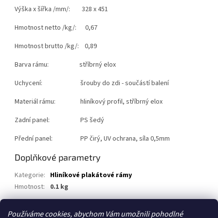
Výška x šířka /mm/: 328 x 451
Hmotnost netto /kg/: 0,67
Hmotnost brutto /kg/: 0,89
Barva rámu: stříbrný elox
Uchycení: šrouby do zdi - součástí balení
Materiál rámu: hliníkový profil, stříbrný elox
Zadní panel: PS šedý
Přední panel: PP čirý, UV ochrana, síla 0,5mm
Doplňkové parametry
Kategorie
:
Hliníkové plakátové rámy
Hmotnost
:
0.1 kg
Používáme cookies, abychom Vám umožnili pohodlné
Z