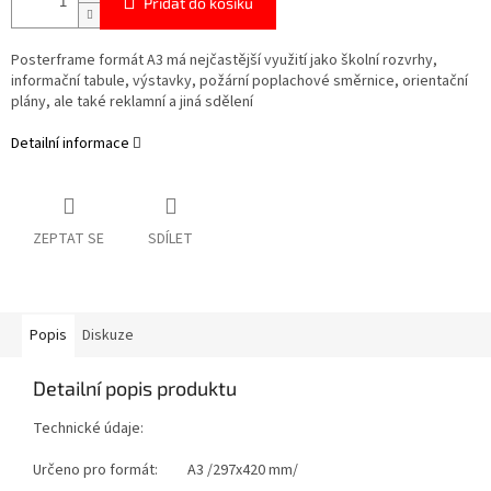
Přidat do košíku
Posterframe formát A3 má nejčastější využití jako školní rozvrhy,
informační tabule, výstavky, požární poplachové směrnice, orientační
plány, ale také reklamní a jiná sdělení
Detailní informace
ZEPTAT SE
SDÍLET
Popis
Diskuze
Detailní popis produktu
Technické údaje:
Určeno pro formát: A3 /297x420 mm/