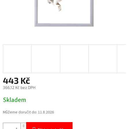
443 Kč
366,12 Kč bez DPH
Měrná
Skladem
cena:
Můžeme doručit do:
11.8.2026