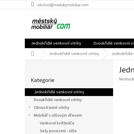
Přejít
obchod@mestskymobiliar.com
na
obsah
Jednokřídlé venkovní vitríny
Dvoukřídlé venkovní vi
Domů
Jednokřídlé venkovní vitríny
Jednokřídlá 
P
Jedn
o
Přeskočit
s
Průměr
Neohod
Kategorie
kategorie
t
hodnoce
r
produkt
Jednokřídlé venkovní vitríny
a
je
Dvoukřídlé venkovní vitríny
0,0
n
z
Oboustranné vitríny
n
5
í
Mobiliář s olšovým dřevem
hvězdič
p
Venkovní květináče
a
Sety posezení - olše