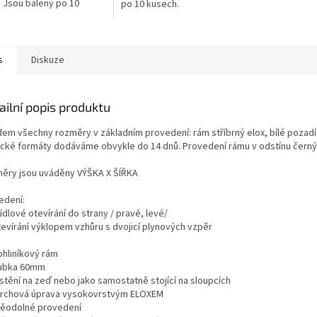
ě. Jsou baleny po 10
po 10 kusech.
.
s
Diskuze
ailní popis produktu
dem všechny rozměry v základním provedení: rám stříbrný elox, bílé pozadí
ické formáty dodáváme obvykle do 14 dnů. Provedení rámu v odstínu černý 
ěry jsou uváděny VÝŠKA X ŠÍŘKA
edení:
řídlové otevírání do strany / pravé, levé/
tevírání výklopem vzhůru s dvojicí plynových vzpěr
ohliníkový rám
oubka 60mm
ístění na zeď nebo jako samostatně stojící na sloupcích
vrchová úprava vysokovrstvým ELOXEM
děodolné provedení