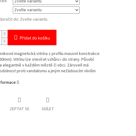
zadí
oručit do:
Zvolte variantu
Přidat do košíku
nkovní magnetická vitrína z profilu masivní konstrukce
60mm). Vitrínu lze otevírat vzhůru i do strany. Působí
 a elegantně v každém městě či obci. Zároveň má
dolnost proti vandalismu a jiným nežádoucím vlivům.
informace
ZEPTAT SE
SDÍLET