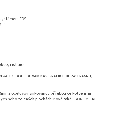
i systémem EDS
ání
ce, instituce.
NÍKA. PO DOHODĚ VÁM NÁŠ GRAFIK PŘIPRAVÍ NÁVRH,
00mm s ocelovou zinkovanou přírubou ke kotvení na
ypkých nebo zelených plochách. Nově také EKONOMICKÉ