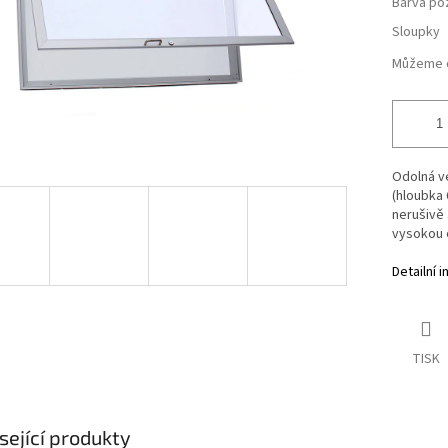
Barva po
Sloupky
Můžeme d
Odolná ve
(hloubka 
nerušivě
vysokou o
Detailní 
TISK
sející produkty