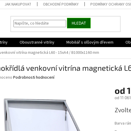
JAK NAKUPOVAT
OBCHODNÍ PODMÍNKY
PODMÍNKY OCHRANY OS
HLEDAT
tríny
Oboustranné vitríny
Mobiliář s olšovým dřevem
Obr
venkovní vitrína magnetická L60 - 15xA4 / B1000x1160 mm
okřídlá venkovní vitrína magnetická 
né
noceno
Podrobnosti hodnocení
ní
od
1
u
od
11 061
Měrná
Zvolt
cena:
ek.
Barva rá