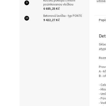
koš bez poklopu s vnitřní
vitrín
pozinkovanou vložkou
kusech
6 685,25 Kč
Betonová lavička - typ PONTE
9 422,27 Kč
Popi
Det
Skla
atyp
Rozm
Prov
A - k
B - o
- Cel
- Hl
- Um
- Po
- Vo