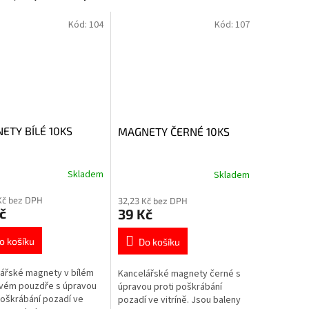
Kód:
104
Kód:
107
ETY BÍLÉ 10KS
MAGNETY ČERNÉ 10KS
Skladem
Skladem
Kč bez DPH
32,23 Kč bez DPH
č
39 Kč
o košíku
Do košíku
ářské magnety v bílém
Kancelářské magnety černé s
vém pouzdře s úpravou
úpravou proti poškrábání
poškrábání pozadí ve
pozadí ve vitríně. Jsou baleny