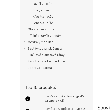
n
Lavičky - olše
e
Stoly - olše
l
Křesílka - olše
Lehátka - olše
Obrázkové vitríny
Příslušenství k vitrínám
Městský mobiliář
Zastávky a příslušenství
Hliníkové plakátové rámy
Nádoby na odpad, údržba
Doprava zdarma
Top 10 produktů
Lavička s opěradlem - typ MOL
11 309,87 Kč
Souvi
Lavička bez opěradla - typ MOL