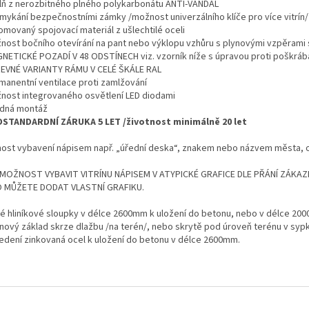
plň z nerozbitného plného polykarbonátu ANTI-VANDAL
amykání bezpečnostními zámky /možnost univerzálního klíče pro více vitrín/
omovaný spojovací materiál z ušlechtilé oceli
žnost bočního otevírání na pant nebo výklopu vzhůru s plynovými vzpěram
GNETICKÉ POZADÍ V 48 ODSTÍNECH viz. vzorník níže s úpravou proti poškráb
REVNÉ VARIANTY RÁMU V CELÉ ŠKÁLE RAL
rmanentní ventilace proti zamlžování
žnost integrovaného osvětlení LED diodami
adná montáž
DSTANDARDNÍ ZÁRUKA 5 LET /životnost minimálně 20 let
ost vybavení nápisem např. „úřední deska“, znakem nebo názvem města, ob
 MOŽNOST VYBAVIT VITRÍNU NÁPISEM V ATYPICKÉ GRAFICE DLE PŘÁNÍ ZÁKAZ
 MŮŽETE DODAT VLASTNÍ GRAFIKU.
é hliníkové sloupky v délce 2600mm k uložení do betonu, nebo v délce 20
nový základ skrze dlažbu /na terén/, nebo skrytě pod úroveň terénu v s
edení zinkovaná ocel k uložení do betonu v délce 2600mm.