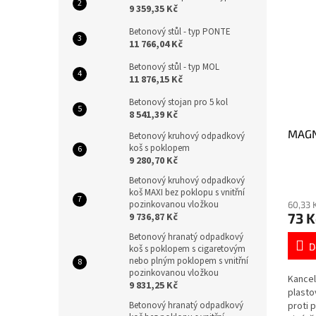
9 359,35 Kč
Betonový stůl - typ PONTE
11 766,04 Kč
Betonový stůl - typ MOL
11 876,15 Kč
Betonový stojan pro 5 kol
8 541,39 Kč
MAGN
Betonový kruhový odpadkový
koš s poklopem
9 280,70 Kč
Betonový kruhový odpadkový
koš MAXI bez poklopu s vnitřní
pozinkovanou vložkou
60,33 
73 K
9 736,87 Kč
Betonový hranatý odpadkový
D
koš s poklopem s cigaretovým
nebo plným poklopem s vnitřní
pozinkovanou vložkou
Kancel
9 831,25 Kč
plasto
Betonový hranatý odpadkový
proti 