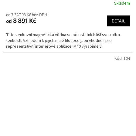
Skladem
od 7 347,93 Kč bez DPH
8 891 Kč
od
DETAIL
Tato venkovní magnetická vitrína se od ostatních liší svou ultra
tenkostí. Vzhledem k jejich malé hloubce jsou vhodné i pro
reprezentativní interierové aplikace. M40 vyrábíme v...
Kód:
104