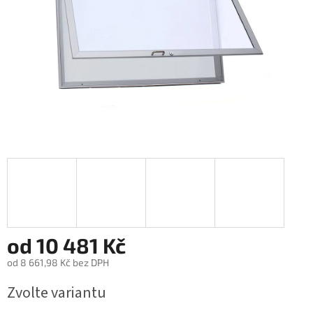
od
10 481 Kč
od
8 661,98 Kč
bez DPH
Měrná
Zvolte variantu
cena: