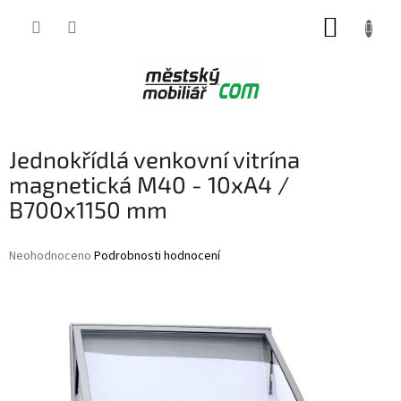
Přejít
NÁKUP
na
obsah
KOŠÍK
Jednokřídlá venkovní vitrína
magnetická M40 - 10xA4 /
B700x1150 mm
Průměrné
Neohodnoceno
Podrobnosti hodnocení
hodnocení
produktu
je
0,0
z
5
hvězdiček.