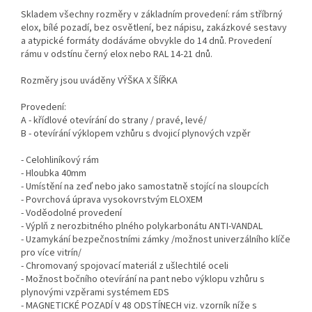
Skladem všechny rozměry v základním provedení: rám stříbrný
elox, bílé pozadí, bez osvětlení, bez nápisu, zakázkové sestavy
a atypické formáty dodáváme obvykle do 14 dnů. Provedení
rámu v odstínu černý elox nebo RAL 14-21 dnů.
Rozměry jsou uváděny VÝŠKA X ŠÍŘKA
Provedení:
A - křídlové otevírání do strany / pravé, levé/
B - otevírání výklopem vzhůru s dvojicí plynových vzpěr
- Celohliníkový rám
- Hloubka 40mm
- Umístění na zeď nebo jako samostatně stojící na sloupcích
- Povrchová úprava vysokovrstvým ELOXEM
- Voděodolné provedení
- Výplň z nerozbitného plného polykarbonátu ANTI-VANDAL
- Uzamykání bezpečnostními zámky /možnost univerzálního klíče
pro více vitrín/
- Chromovaný spojovací materiál z ušlechtilé oceli
- Možnost bočního otevírání na pant nebo výklopu vzhůru s
plynovými vzpěrami systémem EDS
- MAGNETICKÉ POZADÍ V 48 ODSTÍNECH viz. vzorník níže s