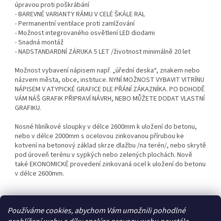
úpravou proti poškrábání
- BAREVNÉ VARIANTY RÁMU V CELÉ ŠKÁLE RAL
- Permanentní ventilace proti zamlžování
- Možnost integrovaného osvětlení LED diodami
- Snadná montáž
- NADSTANDARDNÍ ZÁRUKA 5 LET /životnost minimálně 20 let
Možnost vybavení nápisem např. „úřední deska“, znakem nebo
názvem města, obce, instituce. NYNÍ MOŽNOST VYBAVIT VITRÍNU
NÁPISEM V ATYPICKÉ GRAFICE DLE PŘÁNÍ ZÁKAZNÍKA. PO DOHODĚ
VÁM NÁŠ GRAFIK PŘIPRAVÍ NÁVRH, NEBO MŮŽETE DODAT VLASTNÍ
GRAFIKU.
Nosné hliníkové sloupky v délce 2600mm k uložení do betonu,
nebo v délce 2000mm s ocelovou zinkovanou přírubou ke
kotvení na betonový základ skrze dlažbu /na terén/, nebo skrytě
pod úroveň terénu v sypkých nebo zelených plochách. Nově
také EKONOMICKÉ provedení zinkovaná ocel k uložení do betonu
v délce 2600mm.
Používáme cookies, abychom Vám umožnili pohodlné
Z