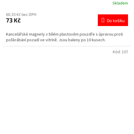
Skladem
60,33 Kč bez DPH
73 Kč
Do košíku
Kancelářské magnety v bílém plastovém pouzdře s úpravou proti
poškrábání pozadí ve vitríně. Jsou baleny po 10 kusech.
Kód:
107