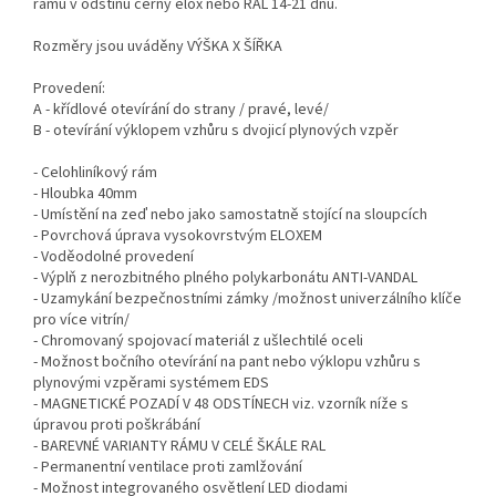
rámu v odstínu černý elox nebo RAL 14-21 dnů.
Rozměry jsou uváděny VÝŠKA X ŠÍŘKA
Provedení:
A - křídlové otevírání do strany / pravé, levé/
B - otevírání výklopem vzhůru s dvojicí plynových vzpěr
- Celohliníkový rám
- Hloubka 40mm
- Umístění na zeď nebo jako samostatně stojící na sloupcích
- Povrchová úprava vysokovrstvým ELOXEM
- Voděodolné provedení
- Výplň z nerozbitného plného polykarbonátu ANTI-VANDAL
- Uzamykání bezpečnostními zámky /možnost univerzálního klíče
pro více vitrín/
- Chromovaný spojovací materiál z ušlechtilé oceli
- Možnost bočního otevírání na pant nebo výklopu vzhůru s
plynovými vzpěrami systémem EDS
- MAGNETICKÉ POZADÍ V 48 ODSTÍNECH viz. vzorník níže s
úpravou proti poškrábání
- BAREVNÉ VARIANTY RÁMU V CELÉ ŠKÁLE RAL
- Permanentní ventilace proti zamlžování
- Možnost integrovaného osvětlení LED diodami