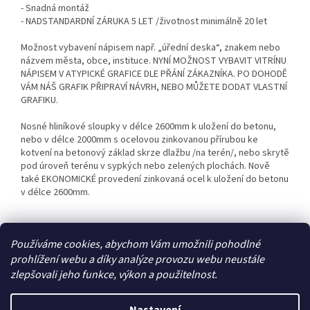
- Snadná montáž
- NADSTANDARDNÍ ZÁRUKA 5 LET /životnost minimálně 20 let
Možnost vybavení nápisem např. „úřední deska“, znakem nebo
názvem města, obce, instituce. NYNÍ MOŽNOST VYBAVIT VITRÍNU
NÁPISEM V ATYPICKÉ GRAFICE DLE PŘÁNÍ ZÁKAZNÍKA. PO DOHODĚ
VÁM NÁŠ GRAFIK PŘIPRAVÍ NÁVRH, NEBO MŮŽETE DODAT VLASTNÍ
GRAFIKU.
Nosné hliníkové sloupky v délce 2600mm k uložení do betonu,
nebo v délce 2000mm s ocelovou zinkovanou přírubou ke
kotvení na betonový základ skrze dlažbu /na terén/, nebo skrytě
pod úroveň terénu v sypkých nebo zelených plochách. Nově
také EKONOMICKÉ provedení zinkovaná ocel k uložení do betonu
v délce 2600mm.
Používáme cookies, abychom Vám umožnili pohodlné
Z
prohlížení webu a díky analýze provozu webu neustále
á
zlepšovali jeho funkce, výkon a použitelnost.
p
a
t