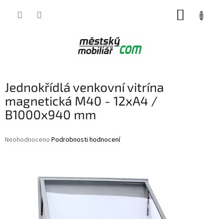
Přejít
NÁKUP
na
obsah
KOŠÍK
Jednokřídlá venkovní vitrína
magnetická M40 - 12xA4 /
B1000x940 mm
Průměrné
Neohodnoceno
Podrobnosti hodnocení
hodnocení
produktu
je
0,0
z
5
hvězdiček.