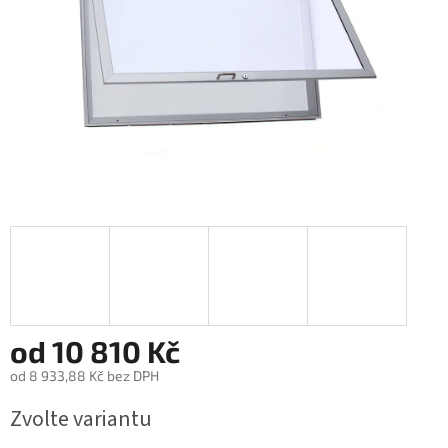
od
10 810 Kč
od
8 933,88 Kč
bez DPH
Měrná
Zvolte variantu
cena: