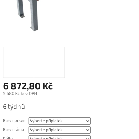
6 872,80 Kč
5 680 Kč
bez DPH
Měrná
6 týdnů
cena:
Barva prken
Barva rámu
Délka