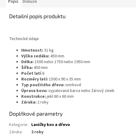
Popis
Diskuze
Detailní popis produktu
Technické údaje
Hmotnost:
31 kg
Výška sedáku:
450 mm
Délka:
1500 nebo 1750 nebo 1950 mm
Šířka:
450 mm
Počet latí
6
Rozměry latí:
1500 x 90 x 35 mm
Typ použitého dřeva:
smrkové
Úprava kovu:
vypalovaná barva nebo žárový zinek
Konstrukce:
jekl 60 x 60 mm
Záruka:
2 roky
Doplňkové parametry
Kategorie
:
Lavičky kov a dřevo
Záruka
:
2 roky