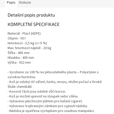
Popis
Diskuze
Detailní popis produktu
KOMPLETNÍ SPECIFIKACE
Materiál - Plast (HDPE)
Objem - 50 l
Hmotnost - 5,5 kg (+/-5 %)
Max. hmotnost náplně - 20 kg
Šířka - 465 mm
Hloubka - 405 mm
Výška - 922 mm
- Vyrobeno ze 100 % recyklovatelného plastu – Polyetylen s
vysokou hustotou.
- Koš je odolný UV záření, horku, mrazu, vlivům počasí a široké
škále chemikálií.
- Kovové části jsou odolné vůči korozi.
- Koš je možné upevnit na sloupek nebo stěnu.
- Vybaveno plechovým plátem pro hašení cigaret.
- Vybaveno trojhranným zámkem pro vyjmutí nádoby.
- Nádoba je opatřena výstupkem pro snadnou manipulaci.