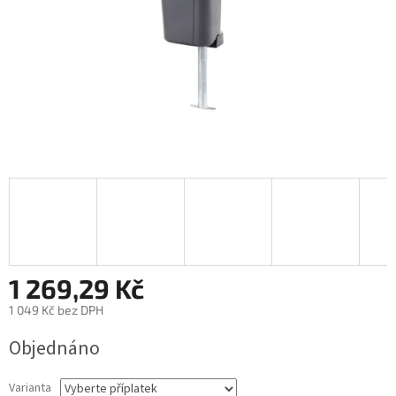
1 269,29 Kč
1 049 Kč
bez DPH
Měrná
Objednáno
cena:
Varianta