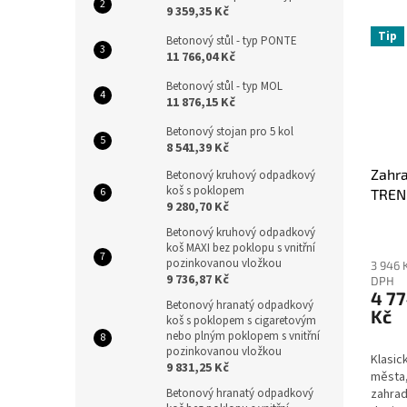
9 359,35 Kč
Tip
Betonový stůl - typ PONTE
11 766,04 Kč
Betonový stůl - typ MOL
11 876,15 Kč
Betonový stojan pro 5 kol
8 541,39 Kč
Zahra
Betonový kruhový odpadkový
koš s poklopem
TREN
9 280,70 Kč
Betonový kruhový odpadkový
koš MAXI bez poklopu s vnitřní
pozinkovanou vložkou
3 946 
9 736,87 Kč
DPH
4 7
Betonový hranatý odpadkový
Kč
koš s poklopem s cigaretovým
nebo plným poklopem s vnitřní
pozinkovanou vložkou
Klasic
9 831,25 Kč
města,
Betonový hranatý odpadkový
zahrad