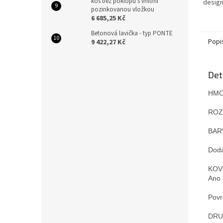
koš bez poklopu s vnitřní
design
pozinkovanou vložkou
skvěle
6 685,25 Kč
Lavice
ocelov
Betonová lavička - typ PONTE
Popi
9 422,27 Kč
Det
HMO
ROZ
BARV
Dodá
KOV
Ano 
Povr
DRUH