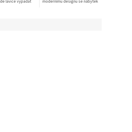
de lavice vypadat
modernímu designu se nábytek
veřejných místech.
dokonale hodí do každého
vyrobena z
prostředí. Produkt je určen
..
zejména pro...