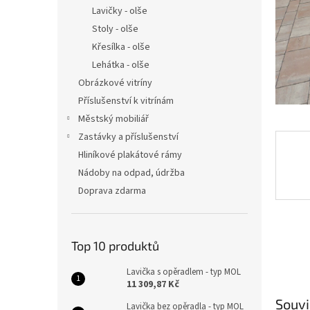
n
Lavičky - olše
e
Stoly - olše
l
Křesílka - olše
Lehátka - olše
Obrázkové vitríny
Příslušenství k vitrínám
Městský mobiliář
Zastávky a příslušenství
Hliníkové plakátové rámy
Nádoby na odpad, údržba
Doprava zdarma
Top 10 produktů
Lavička s opěradlem - typ MOL
11 309,87 Kč
Souvi
Lavička bez opěradla - typ MOL