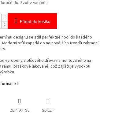
oručit do:
Zvolte variantu
Přidat do košíku
ernímu designu se stůl perfektně hodí do každého
. Moderní stůl zapadá do nejnovějších trendů zahradní
ury.
sou vyrobeny z olšového dřeva namontovaného na
 rámu, práškově lakované, což zajišťuje vysokou
výrobku.
informace
ZEPTAT SE
SDÍLET