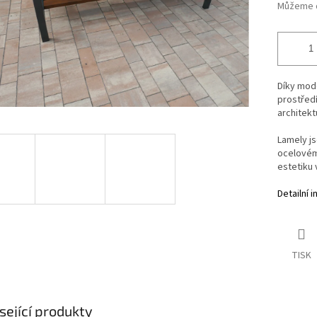
Můžeme d
Díky mod
prostředí
architekt
Lamely j
ocelovém
estetiku 
Detailní 
TISK
sející produkty