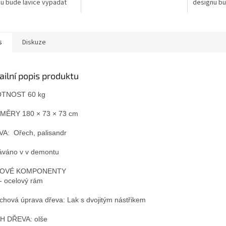
u bude lavice vypadat
designu bu
skvěle na veřejných místech.
 na veřejných místech.
skvěle na 
Lavice je vyrobena z
 je vyrobena z
Lavice je 
ocelového...
ého...
ocelového.
s
Diskuze
ailní popis produktu
TNOST 60 kg
MĚRY 180 × 73 × 73 cm
A:  Ořech, palisandr

váno v v demontu

OVÉ KOMPONENTY

- ocelový rám

chová úprava dřeva: Lak s dvojitým nástřikem

 DŘEVA: olše
