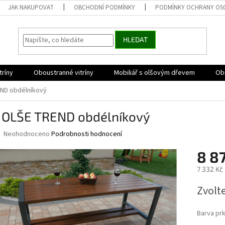
JAK NAKUPOVAT
OBCHODNÍ PODMÍNKY
PODMÍNKY OCHRANY OS
HLEDAT
tríny
Oboustranné vitríny
Mobiliář s olšovým dřevem
Obr
END obdélníkový
l OLŠE TREND obdélníkový
Průměrné
Neohodnoceno
Podrobnosti hodnocení
hodnocení
produktu
8 87
je
7 332 Kč
0,0
z
Měrná
Zvolt
5
cena:
hvězdiček.
Barva pr