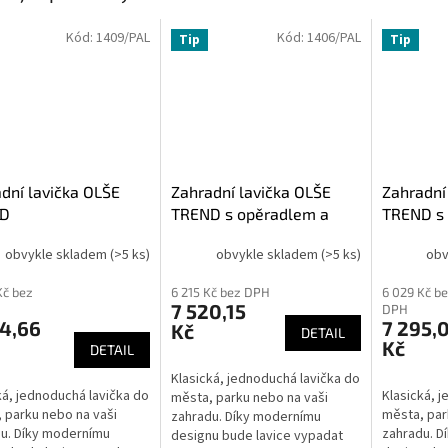
Kód:
1409/PAL
Kód:
1406/PAL
Tip
Tip
dní lavička OLŠE
Zahradní lavička OLŠE
Zahradní
D
TREND s opěradlem a
TREND s
područkami
područe
obvykle skladem
(>5 ks)
obvykle skladem
(>5 ks)
obv
Kč bez
6 215 Kč bez DPH
6 029 Kč b
7 520,15
DPH
74,66
7 295,
Kč
DETAIL
Kč
DETAIL
Klasická, jednoduchá lavička do
ká, jednoduchá lavička do
Klasická, 
města, parku nebo na vaši
 parku nebo na vaši
města, par
zahradu. Díky modernímu
u. Díky modernímu
zahradu. D
designu bude lavice vypadat