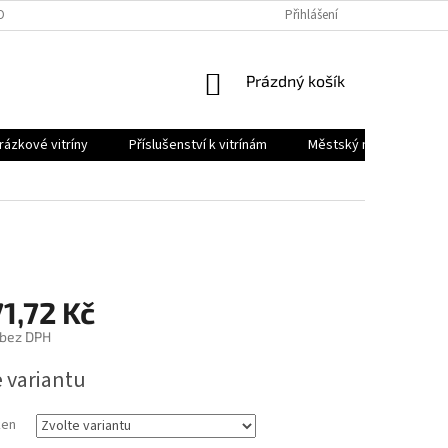
OBNÍCH ÚDAJŮ
Přihlášení
NÁKUPNÍ
Prázdný košík
KOŠÍK
ázkové vitríny
Příslušenství k vitrínám
Městský mobiliář
1,72 Kč
 bez DPH
e variantu
ken