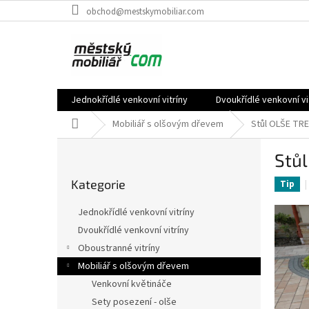
Přejít
obchod@mestskymobiliar.com
na
obsah
Jednokřídlé venkovní vitríny
Dvoukřídlé venkovní vi
Domů
Mobiliář s olšovým dřevem
Stůl OLŠE TR
P
Stů
o
Přeskočit
s
Kategorie
kategorie
Tip
t
r
Jednokřídlé venkovní vitríny
a
Dvoukřídlé venkovní vitríny
n
Oboustranné vitríny
n
í
Mobiliář s olšovým dřevem
p
Venkovní květináče
a
Sety posezení - olše