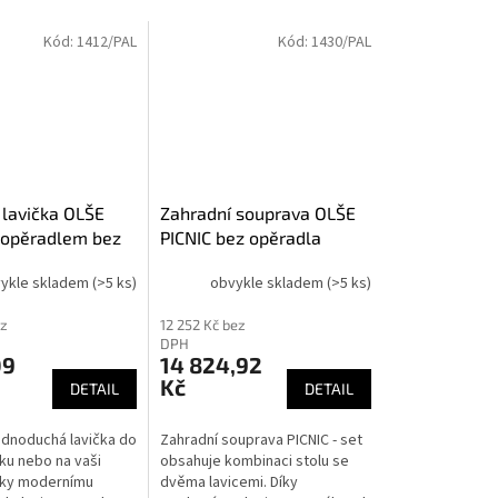
Kód:
1412/PAL
Kód:
1430/PAL
 lavička OLŠE
Zahradní souprava OLŠE
 opěradlem bez
PICNIC bez opěradla
k
ykle skladem
(>5 ks)
obvykle skladem
(>5 ks)
ez
12 252 Kč bez
DPH
09
14 824,92
Kč
DETAIL
DETAIL
jednoduchá lavička do
Zahradní souprava PICNIC - set
ku nebo na vaši
obsahuje kombinaci stolu se
íky modernímu
dvěma lavicemi. Díky