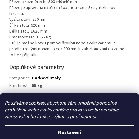
Dřevo o rozměrech 1500 x40 x40 mm
Dřevo je upravena nátěrem 1xpenetrace a 3x syntetickou
lazurou.
Výška stolu: 750 mm
Šířka stolu: 620 mm
Délka stolu 1620 mm
Hmotnost stolu : 55 Kg
Stůl je možno kotvit pomocí šroubů nebo zvolit variantu s
prodlouženými nohami o cca 300 mm k zabetonování do země a
to bez příplatku !!!
Doplňkové parametry
Kategorie
:
Parkové stoly
Hmotnost
:
55 kg
Používáme cookies, abychom Vám umožnili pohodlné
Z
prohlížení webu a díky analýze provozu webu neustále
á
zlepšovali jeho funkce, výkon a použitelnost.
p
a
t
Nastavení
Vytvořil Shoptet
í