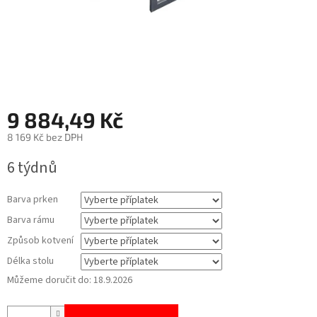
9 884,49 Kč
8 169 Kč
bez DPH
Měrná
6 týdnů
cena:
Barva prken
Barva rámu
Způsob kotvení
Délka stolu
Můžeme doručit do:
18.9.2026