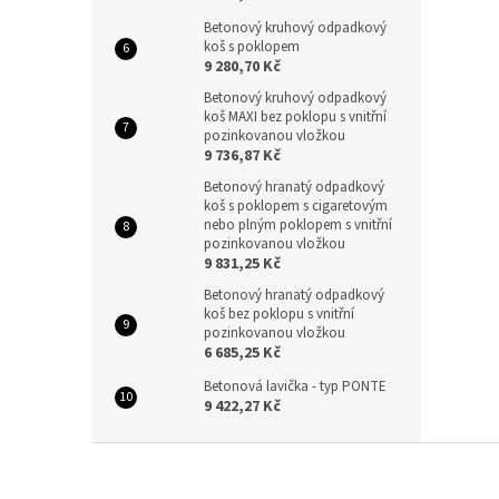
Betonový kruhový odpadkový
koš s poklopem
9 280,70 Kč
Betonový kruhový odpadkový
koš MAXI bez poklopu s vnitřní
pozinkovanou vložkou
9 736,87 Kč
Betonový hranatý odpadkový
koš s poklopem s cigaretovým
nebo plným poklopem s vnitřní
pozinkovanou vložkou
9 831,25 Kč
Betonový hranatý odpadkový
koš bez poklopu s vnitřní
pozinkovanou vložkou
6 685,25 Kč
Betonová lavička - typ PONTE
9 422,27 Kč
Z
á