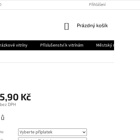
OBNÍCH ÚDAJŮ
Přihlášení
NÁKUPNÍ
Prázdný košík
KOŠÍK
ázkové vitríny
Příslušenství k vitrínám
Městský mobiliář
5,90 Kč
bez DPH
nů
mu