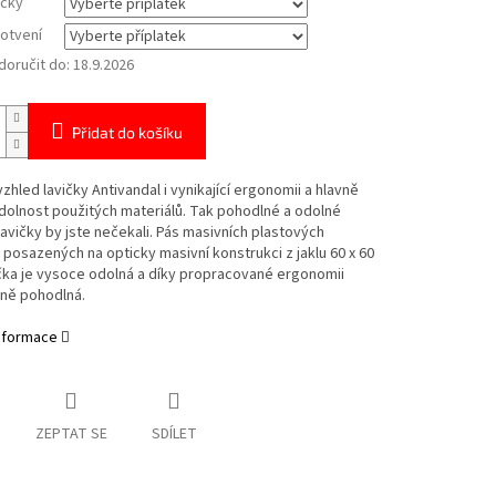
ičky
otvení
oručit do:
18.9.2026
Přidat do košíku
zhled lavičky Antivandal i vynikající ergonomii a hlavně
olnost použitých materiálů. Tak pohodlné a odolné
avičky by jste nečekali. Pás masivních plastových
 posazených na opticky masivní konstrukci z jaklu 60 x 60
čka je vysoce odolná a díky propracované ergonomii
ně pohodlná.
informace
ZEPTAT SE
SDÍLET