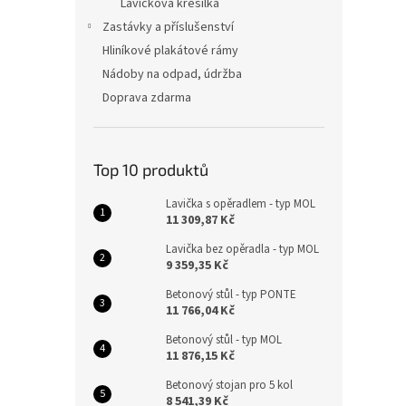
Lavičková křesílka
Zastávky a příslušenství
Hliníkové plakátové rámy
Nádoby na odpad, údržba
Doprava zdarma
Top 10 produktů
Lavička s opěradlem - typ MOL
11 309,87 Kč
Lavička bez opěradla - typ MOL
9 359,35 Kč
Betonový stůl - typ PONTE
11 766,04 Kč
Betonový stůl - typ MOL
11 876,15 Kč
Betonový stojan pro 5 kol
8 541,39 Kč