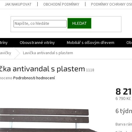
JAK NAKUPOVAT
OBCHODNÍ PODMÍNKY
PODMÍNKY OCHRANY OS
HLEDAT
tríny
Oboustranné vitríny
Mobiliář s olšovým dřevem
Obr
lavičky
Lavička antivandal s plastem
čka antivandal s plastem
1118
né
noceno
Podrobnosti hodnocení
ní
8 21
u
6 790 Kč
Měrná
6 týd
cena:
ek.
Barva rá