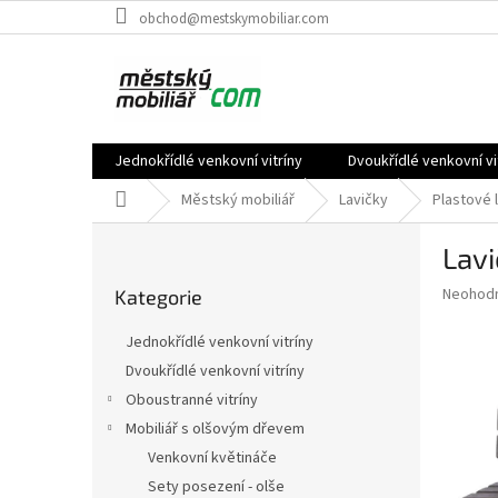
Přejít
obchod@mestskymobiliar.com
na
obsah
Jednokřídlé venkovní vitríny
Dvoukřídlé venkovní vi
Domů
Městský mobiliář
Lavičky
Plastové 
P
Lavi
o
Přeskočit
s
Průměr
Neohod
Kategorie
kategorie
t
hodnoce
r
produkt
Jednokřídlé venkovní vitríny
a
je
Dvoukřídlé venkovní vitríny
0,0
n
z
Oboustranné vitríny
n
5
í
Mobiliář s olšovým dřevem
hvězdič
p
Venkovní květináče
a
Sety posezení - olše