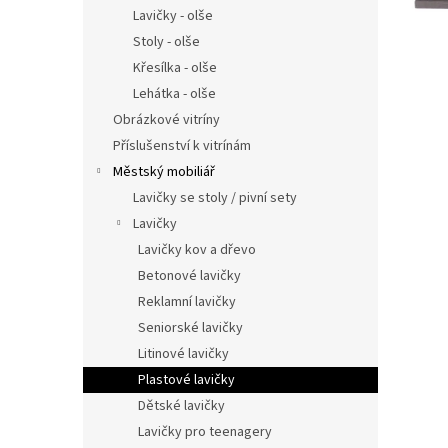
n
Lavičky - olše
e
Stoly - olše
l
Křesílka - olše
Lehátka - olše
Obrázkové vitríny
Příslušenství k vitrínám
Městský mobiliář
Lavičky se stoly / pivní sety
Lavičky
Lavičky kov a dřevo
Betonové lavičky
Reklamní lavičky
Seniorské lavičky
Litinové lavičky
Plastové lavičky
Dětské lavičky
Lavičky pro teenagery