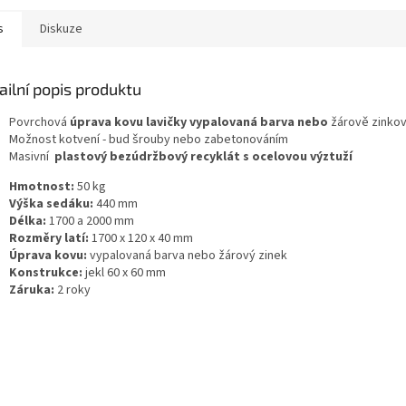
s
Diskuze
ailní popis produktu
Povrchová
úprava kovu lavičky vypalovaná barva nebo
žárově zinko
Možnost kotvení - bud šrouby nebo zabetonováním
Masivní
plastový bezúdržbový recyklát s ocelovou výztuží
Hmotnost:
50 kg
Výška sedáku:
440 mm
Délka:
1700 a 2000 mm
Rozměry latí:
1700 x 120 x 40 mm
Úprava kovu:
vypalovaná barva nebo žárový zinek
Konstrukce:
jekl 60 x 60 mm
Záruka:
2 roky