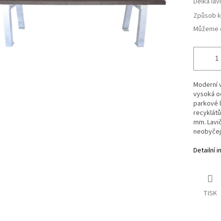
Délka lav
Způsob k
Můžeme d
Moderní v
vysoká od
parkové l
recyklátů
mm. Lavi
neobyčej
Detailní 
TISK