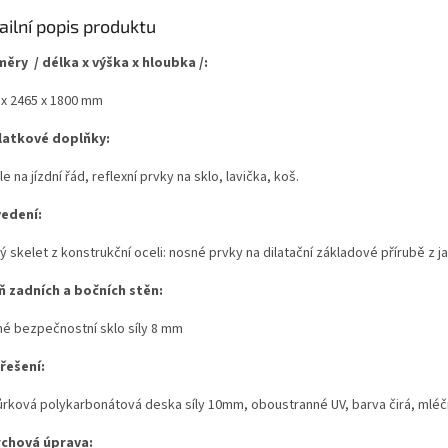
ailní popis produktu
ěry / délka x výška x hloubka /:
 x 2465 x 1800 mm
latkové doplňky:
e na jízdní řád, reflexní prvky na sklo, lavička, koš.
edení:
 skelet z konstrukční oceli: nosné prvky na dilatační základové přírubě z j
ň zadních a bočních stěn:
né bezpečnostní sklo síly 8 mm
řešení:
rková polykarbonátová deska síly 10mm, oboustranné UV, barva čirá, mlé
chová úprava: