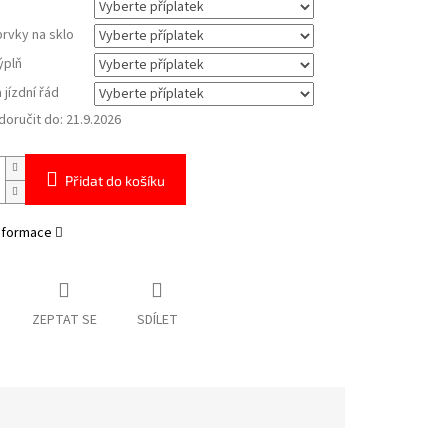
prvky na sklo
ýplň
 jízdní řád
oručit do:
21.9.2026
Přidat do košíku
informace
ZEPTAT SE
SDÍLET