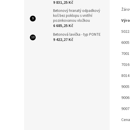
9 831,25 Kč
Žáro
Betonový hranatý odpadkový
koš bez poklopu s vnitřní
Výro
pozinkovanou vložkou
6 685,25 Kč
5022
Betonová lavička - typ PONTE
9 422,27 Kč
6005 
7001 
7016 
8014
9005
9006 
9007 
Cena