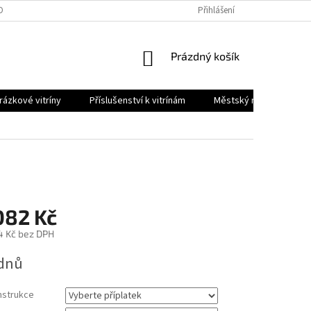
OBNÍCH ÚDAJŮ
Přihlášení
NÁKUPNÍ
Prázdný košík
KOŠÍK
ázkové vitríny
Příslušenství k vitrínám
Městský mobiliář
082 Kč
4 Kč
bez DPH
ýdnů
nstrukce