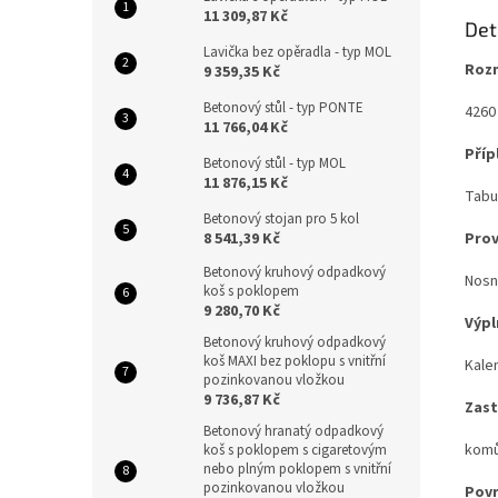
11 309,87 Kč
Det
Lavička bez opěradla - typ MOL
Rozm
9 359,35 Kč
Betonový stůl - typ PONTE
4260
11 766,04 Kč
Příp
Betonový stůl - typ MOL
11 876,15 Kč
Tabul
Betonový stojan pro 5 kol
8 541,39 Kč
Prov
Betonový kruhový odpadkový
Nosný
koš s poklopem
9 280,70 Kč
Výpl
Betonový kruhový odpadkový
koš MAXI bez poklopu s vnitřní
Kale
pozinkovanou vložkou
9 736,87 Kč
Zast
Betonový hranatý odpadkový
komů
koš s poklopem s cigaretovým
nebo plným poklopem s vnitřní
pozinkovanou vložkou
Povr