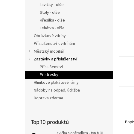
n
Lavičky - olše
e
Stoly - olše
l
Křesílka - olše
Lehátka - olše
Obrázkové vitríny
Příslušenství k vitrínám
Městský mobiliář
Zastávky a příslušenství
Příslušenství
Přístřešky
Hliníkové plakátové rámy
Nádoby na odpad, údržba
Doprava zdarma
Top 10 produktů
Popi
Lavička s opěradlem - typ MOL