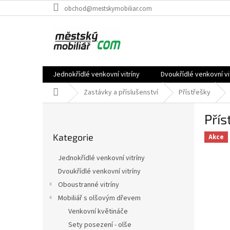
Přejít
obchod@mestskymobiliar.com
na
obsah
Jednokřídlé venkovní vitríny
Dvoukřídlé venkovní vi
Domů
Zastávky a příslušenství
Přístřešky
P
Přís
o
Přeskočit
s
Kategorie
kategorie
Akce
t
r
Jednokřídlé venkovní vitríny
a
Dvoukřídlé venkovní vitríny
n
Oboustranné vitríny
n
í
Mobiliář s olšovým dřevem
p
Venkovní květináče
a
Sety posezení - olše