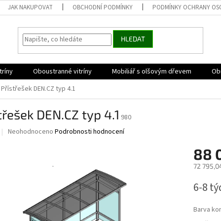
JAK NAKUPOVAT
OBCHODNÍ PODMÍNKY
PODMÍNKY OCHRANY OS
HLEDAT
tríny
Oboustranné vitríny
Mobiliář s olšovým dřevem
Obr
Přístřešek DEN.CZ typ 4.1
třešek DEN.CZ typ 4.1
980
Průměrné
Neohodnoceno
Podrobnosti hodnocení
hodnocení
produktu
88 
je
72 795,0
0,0
z
Měrná
6-8 t
5
cena:
hvězdiček.
Barva ko