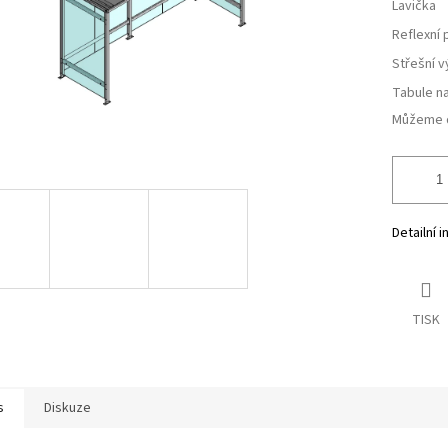
Lavička
Reflexní 
Střešní v
Tabule na
Můžeme d
Detailní 
TISK
s
Diskuze