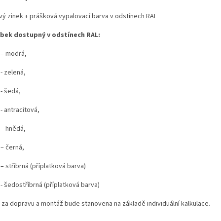
vý zinek + prášková vypalovací barva v odstínech RAL
bek dostupný v odstínech RAL:
 – modrá,
- zelená,
- šedá,
- antracitová,
 – hnědá,
 – černá,
– stříbrná (příplatková barva)
- šedostříbrná (příplatková barva)
 za dopravu a montáž bude stanovena na základě individuální kalkulace.