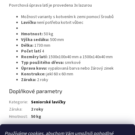
Povrchová úprava latí je provedena 3x lazurou
Možnost varianty s kotvením k zemi pomocí šroubů
Lavičku
není potřeba kotvit vůbec
Hmotnost:
50 kg
Výška sedáku:
500 mm
Délka:
1730 mm
Počet latí
4
Rozměry latí:
1500x100x40 mm a 1500x140x40 mm
Typ použitého dřeva:
smrkové
Úprava kovu:
vypalovaná barva nebo žárový zinek
Konstrukce:
jekl 60 x 60 mm
Záruka:
2 roky
Doplňkové parametry
Kategorie
:
Seniorské lavičky
Záruka
:
2 roky
Hmotnost
:
50 kg
Používáme cookies, abychom Vám umožnili pohodlné
Z