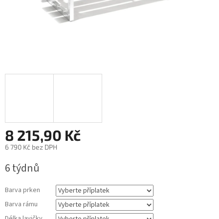
8 215,90 Kč
6 790 Kč
bez DPH
Měrná
6 týdnů
cena:
Barva prken
Barva rámu
Délka lavičky