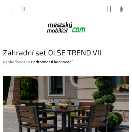
Přejít
NÁKUP
na
obsah
KOŠÍK
Zahradní set OLŠE TREND VII
Průměrné
Neohodnoceno
Podrobnosti hodnocení
hodnocení
produktu
je
0,0
z
5
hvězdiček.