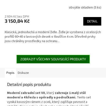
obvykle skladem
(5 ks)
2 604 Kč bez DPH
3 150,84 Kč
DETAIL
Klasická, jednoduchá a moderní židle. Židle je vyrobena z ocelových
profilů 60×40 a lavicových desek o tloušťce 4 cm. Dřevěné prvky
jsou chráněny prostředky na ochranu...
ZOBRAZIT VŠECHNY SOUVISEJÍCÍ PRODUKTY
Popis
Diskuze
Detailní popis produktu
Moderní zahradní set VII
, který
zahrnuje 1 malý stůl
moderní a 4 křesla s opěradly a područkami.
Tento set
vyniká kovovým rámem z oceli, který zajišťuje pevnost a