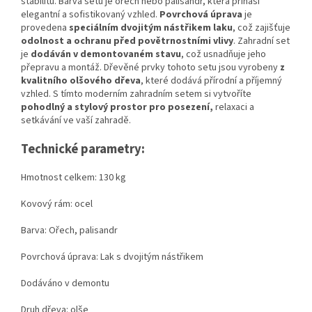
stabilitu. Barva setu je ořech nebo palisandr, která přináší
elegantní a sofistikovaný vzhled.
Povrchová úprava
je
provedena
speciálním dvojitým nástřikem laku
, což zajišťuje
odolnost a ochranu před povětrnostními vlivy
. Zahradní set
je
dodáván v demontovaném stavu
, což usnadňuje jeho
přepravu a montáž. Dřevěné prvky tohoto setu jsou vyrobeny
z
kvalitního olšového dřeva
, které dodává přírodní a příjemný
vzhled. S tímto moderním zahradním setem si vytvoříte
pohodlný a stylový prostor pro posezení,
relaxaci a
setkávání ve vaší zahradě.
Technické parametry:
Hmotnost celkem: 130 kg
Kovový rám: o
cel
Barva:
Ořech, palisandr
Povrchová úprava:
Lak s dvojitým nástřikem
Dodáváno v demontu
Druh dřeva:
olše