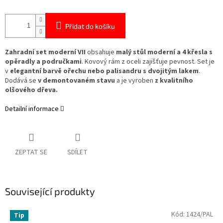
Přidat do košíku
Zahradní set moderní VII
obsahuje
malý stůl moderní a 4 křesla s
opěradly a područkami
. Kovový rám z oceli zajišťuje pevnost. Set je
v
elegantní barvě ořechu nebo palisandru s dvojitým lakem
.
Dodává se
v demontovaném stavu
a je vyroben
z kvalitního
olšového dřeva.
Detailní informace
ZEPTAT SE
SDÍLET
Související produkty
Kód:
1424/PAL
Tip