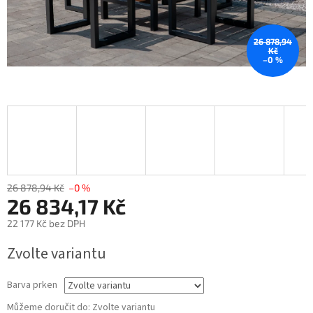
26 878,94
Kč
–0 %
26 878,94 Kč
–0 %
26 834,17 Kč
22 177 Kč bez DPH
Měrná
Zvolte variantu
cena:
Barva prken
Můžeme doručit do:
Zvolte variantu